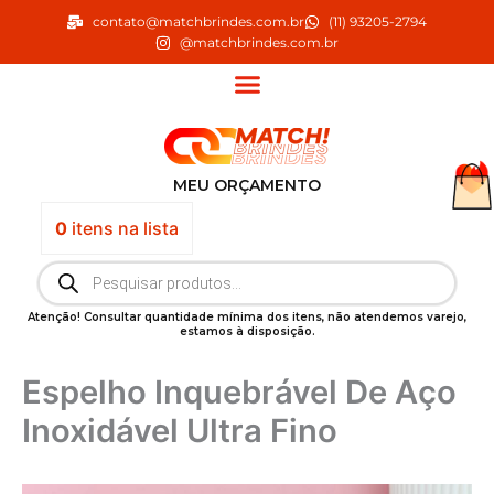
Ir
contato@matchbrindes.com.br
(11) 93205-2794
para
@matchbrindes.com.br
o
conteúdo
MEU ORÇAMENTO
0
itens
na lista
Pesquisar
produtos
Atenção! Consultar quantidade mínima dos itens, não atendemos varejo,
estamos à disposição.
Espelho Inquebrável De Aço
Inoxidável Ultra Fino