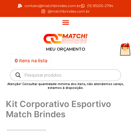
Ir
contato@matchbrindes.com.br
(11) 93205-2794
para
@matchbrindes.com.br
o
conteúdo
MEU ORÇAMENTO
0
itens
na lista
Pesquisar
produtos
Atenção! Consultar quantidade mínima dos itens, não atendemos varejo,
estamos à disposição.
Kit Corporativo Esportivo
Match Brindes