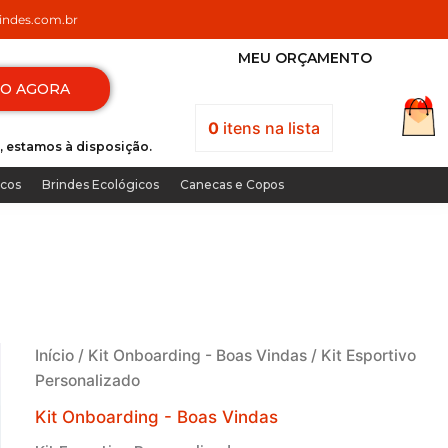
ndes.com.br
MEU ORÇAMENTO
TO AGORA
0
itens
na lista
, estamos à disposição.
icos
Brindes Ecológicos
Canecas e Copos
Início
/
Kit Onboarding - Boas Vindas
/ Kit Esportivo
Personalizado
Kit Onboarding - Boas Vindas