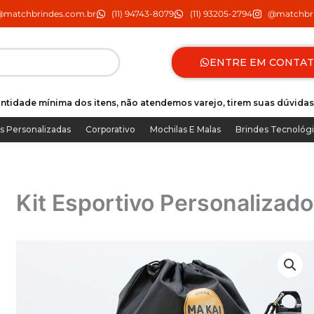
@matchbrindes.com.br
(11) 94743-8079
(11) 93205-2794
@matchbri
ENTRE EM CONTA
ntidade mínima dos itens, não atendemos varejo, tirem suas dúvidas
s Personalizadas
Corporativo
Mochilas E Malas
Brindes Tecnológ
Kit Esportivo Personalizado