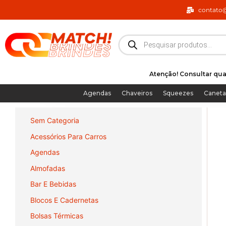
Ir
contato
para
o
Pesquisar
produtos
conteúdo
Atenção! Consultar qua
Agendas
Chaveiros
Squeezes
Caneta
Sem Categoria
Acessórios Para Carros
Agendas
Almofadas
Bar E Bebidas
Blocos E Cadernetas
Bolsas Térmicas