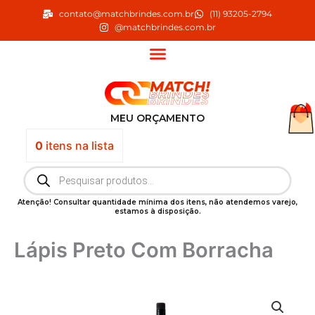
Ir
contato@matchbrindes.com.br
(11) 93205-2794
para
@matchbrindes.com.br
o
conteúdo
MEU ORÇAMENTO
0
itens
na lista
Pesquisar
produtos
Atenção! Consultar quantidade mínima dos itens, não atendemos varejo,
estamos à disposição.
Lápis Preto Com Borracha