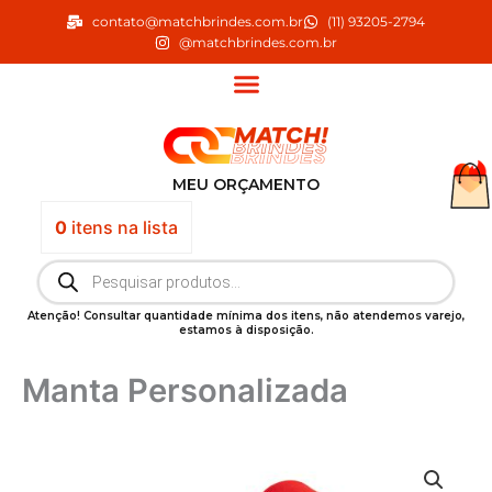
Ir
contato@matchbrindes.com.br
(11) 93205-2794
para
@matchbrindes.com.br
o
conteúdo
MEU ORÇAMENTO
0
itens
na lista
Pesquisar
produtos
Atenção! Consultar quantidade mínima dos itens, não atendemos varejo,
estamos à disposição.
Manta Personalizada