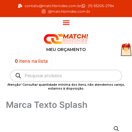
Ir
contato@matchbrindes.com.br
(11) 93205-2794
para
@matchbrindes.com.br
o
conteúdo
MEU ORÇAMENTO
0
itens
na lista
Pesquisar
produtos
Atenção! Consultar quantidade mínima dos itens, não atendemos varejo,
estamos à disposição.
Marca Texto Splash