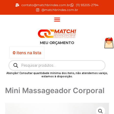
Ir
contato@matchbrindes.com.br
(11) 93205-2794
para
@matchbrindes.com.br
o
conteúdo
MEU ORÇAMENTO
0
itens
na lista
Pesquisar
produtos
Atenção! Consultar quantidade mínima dos itens, não atendemos varejo,
estamos à disposição.
Mini Massageador Corporal