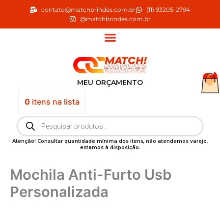
Ir
contato@matchbrindes.com.br
(11) 93205-2794
para
@matchbrindes.com.br
o
conteúdo
MEU ORÇAMENTO
0
itens
na lista
Pesquisar
produtos
Atenção! Consultar quantidade mínima dos itens, não atendemos varejo,
estamos à disposição.
Mochila Anti-Furto Usb
Personalizada