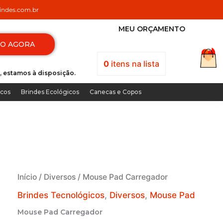
ndes.com.br
MEU ORÇAMENTO
TO AGORA
0
itens
na lista
, estamos à disposição.
icos
Brindes Ecológicos
Canecas e Copos
Início
/
Diversos
/ Mouse Pad Carregador
Brindes Tecnológicos
,
Diversos
,
Mouse Pad
Mouse Pad Carregador