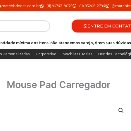
@matchbrindes.com.br
(11) 94743-8079
(11) 93205-2794
@matchbri
ENTRE EM CONTA
ntidade mínima dos itens, não atendemos varejo, tirem suas dúvidas
s Personalizadas
Corporativo
Mochilas E Malas
Brindes Tecnológ
Mouse Pad Carregador