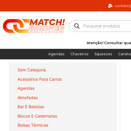
Ir
contato
para
o
Pesquisar
produtos
conteúdo
Atenção! Consultar qua
Agendas
Chaveiros
Squeezes
Caneta
Sem Categoria
Acessórios Para Carros
Agendas
Almofadas
Bar E Bebidas
Blocos E Cadernetas
Bolsas Térmicas