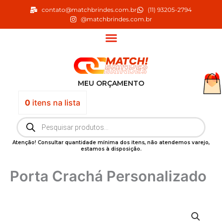
Ir
contato@matchbrindes.com.br
(11) 93205-2794
para
@matchbrindes.com.br
o
conteúdo
MEU ORÇAMENTO
0
itens
na lista
Pesquisar
produtos
Atenção! Consultar quantidade mínima dos itens, não atendemos varejo,
estamos à disposição.
Porta Crachá Personalizado