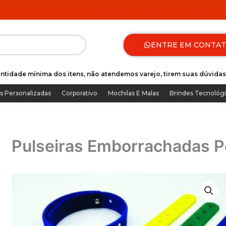
@matchbrindes.com.br
(11) 94743-8079
(11) 93205-2794
@matchbri
ENTRE EM CONTA
ntidade mínima dos itens, não atendemos varejo, tirem suas dúvidas
s Personalizadas
Corporativo
Mochilas E Malas
Brindes Tecnológ
Pulseiras Emborrachadas P