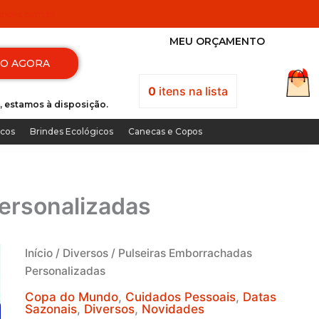
ndes.com.br
MEU ORÇAMENTO
TO AGORA
0
itens
na lista
, estamos à disposição.
icos
Brindes Ecológicos
Canecas e Copos
ersonalizadas
Início
/
Diversos
/ Pulseiras Emborrachadas
Personalizadas
Copa do Mundo
,
Cuidados Pessoais
,
Datas
Sazonais
,
Diversos
,
Novidades