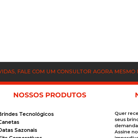
ÚVIDAS, FALE COM UM CONSULTOR AGORA MESMO
NOSSOS PRODUTOS
Quer rece
Brindes Tecnológicos
seus brin
Canetas
demanda 
Datas Sazonais
Assine no
imperdíve