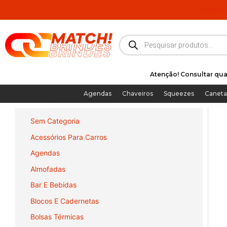
Ir
contato
para
o
Pesquisar
produtos
conteúdo
Atenção! Consultar qua
Agendas
Chaveiros
Squeezes
Caneta
Sem Categoria
Acessórios Para Carros
Agendas
Almofadas
Bar E Bebidas
Blocos E Cadernetas
Bolsas Térmicas