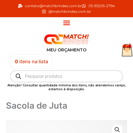
Ir
contato@matchbrindes.com.br
(11) 93205-2794
para
@matchbrindes.com.br
o
conteúdo
MEU ORÇAMENTO
0
itens
na lista
Pesquisar
produtos
Atenção! Consultar quantidade mínima dos itens, não atendemos varejo,
estamos à disposição.
Sacola de Juta