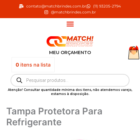
Ir
contato@matchbrindes.com.br
(11) 93205-2794
para
@matchbrindes.com.br
o
conteúdo
MEU ORÇAMENTO
0
itens
na lista
Pesquisar
produtos
Atenção! Consultar quantidade mínima dos itens, não atendemos varejo,
estamos à disposição.
Tampa Protetora Para
Refrigerante