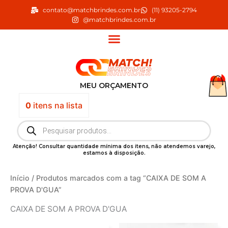
Ir
contato@matchbrindes.com.br
(11) 93205-2794
para
@matchbrindes.com.br
o
conteúdo
MEU ORÇAMENTO
0
itens
na lista
Pesquisar
produtos
Atenção! Consultar quantidade mínima dos itens, não atendemos varejo,
estamos à disposição.
Início
/ Produtos marcados com a tag “CAIXA DE SOM A
PROVA D'GUA”
CAIXA DE SOM A PROVA D'GUA