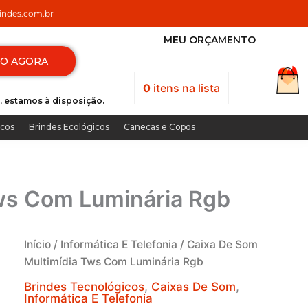
ndes.com.br
MEU ORÇAMENTO
TO AGORA
0
itens
na lista
, estamos à disposição.
icos
Brindes Ecológicos
Canecas e Copos
ws Com Luminária Rgb
Início
/
Informática E Telefonia
/ Caixa De Som
Multimídia Tws Com Luminária Rgb
Brindes Tecnológicos
,
Caixas De Som
,
Informática E Telefonia