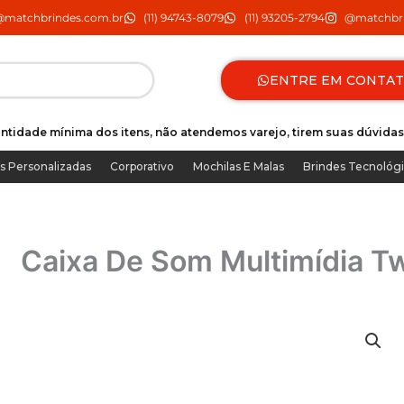
@matchbrindes.com.br
(11) 94743-8079
(11) 93205-2794
@matchbri
ENTRE EM CONTA
ntidade mínima dos itens, não atendemos varejo, tirem suas dúvidas
s Personalizadas
Corporativo
Mochilas E Malas
Brindes Tecnológ
Caixa De Som Multimídia T