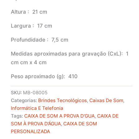
Altura
: 21 cm
Largura
: 17 cm
Profundidade
: 7,5 cm
Medidas aproximadas para gravação
(CxL): 1
cm cm x 4 cm
Peso aproximado
(g): 410
SKU:
MB-08005
Categorias:
Brindes Tecnológicos
,
Caixas De Som
,
Informática E Telefonia
Tags:
CAIXA DE SOM A PROVA D'GUA
,
CAIXA DE
SOM À PROVA D’ÁGUA
,
CAIXA DE SOM
PERSONALIZADA