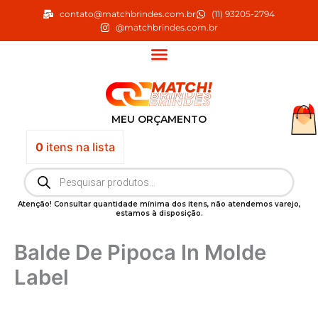
Ir
contato@matchbrindes.com.br
(11) 93205-2794
para
@matchbrindes.com.br
o
conteúdo
MEU ORÇAMENTO
0
itens
na lista
Pesquisar
produtos
Atenção! Consultar quantidade mínima dos itens, não atendemos varejo,
estamos à disposição.
Balde De Pipoca In Molde
Label