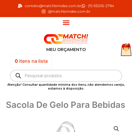
Ir
contato@matchbrindes.com.br
(11) 93205-2794
para
@matchbrindes.com.br
o
conteúdo
MEU ORÇAMENTO
0
itens
na lista
Pesquisar
produtos
Atenção! Consultar quantidade mínima dos itens, não atendemos varejo,
estamos à disposição.
Sacola De Gelo Para Bebidas