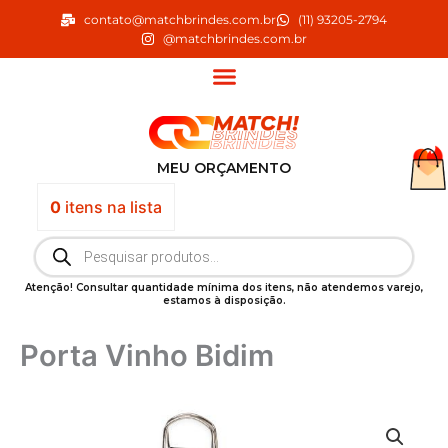
Ir
contato@matchbrindes.com.br
(11) 93205-2794
para
@matchbrindes.com.br
o
conteúdo
MEU ORÇAMENTO
0
itens
na lista
Pesquisar
produtos
Atenção! Consultar quantidade mínima dos itens, não atendemos varejo,
estamos à disposição.
Porta Vinho Bidim