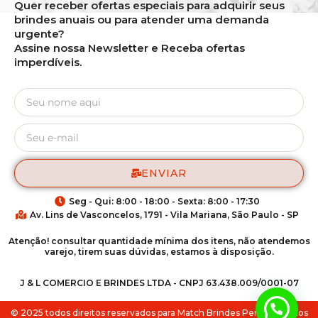
Quer receber ofertas especiais para adquirir seus
brindes anuais ou para atender uma demanda
urgente?
Assine nossa Newsletter e Receba ofertas
imperdíveis.
ENVIAR
Seg - Qui: 8:00 - 18:00 - Sexta: 8:00 - 17:30
Av. Lins de Vasconcelos, 1791 - Vila Mariana, São Paulo - SP
Atenção! consultar quantidade mínima dos itens, não atendemos
varejo, tirem suas dúvidas, estamos à disposição.
J & L COMERCIO E BRINDES LTDA - CNPJ 63.438.009/0001-07
Fale via Whatsapp
© 2025 todos direitos reservados para Match Brindes Personalizados