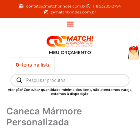
Ir
contato@matchbrindes.com.br
(11) 93205-2794
para
@matchbrindes.com.br
o
conteúdo
MEU ORÇAMENTO
0
itens
na lista
Pesquisar
produtos
Atenção! Consultar quantidade mínima dos itens, não atendemos varejo,
estamos à disposição.
Caneca Mármore
Personalizada