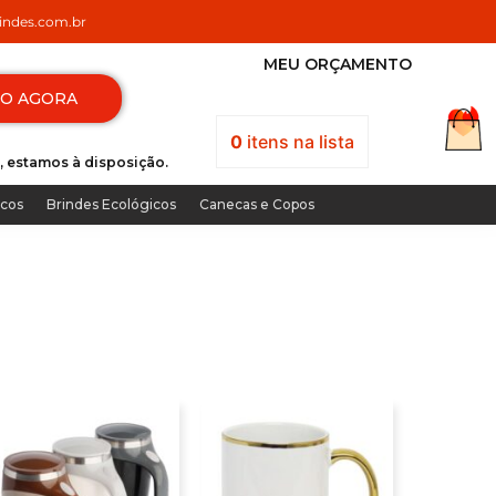
ndes.com.br
MEU ORÇAMENTO
TO AGORA
0
itens
na lista
, estamos à disposição.
icos
Brindes Ecológicos
Canecas e Copos