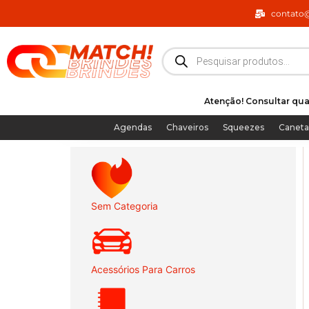
Ir
contato
para
o
Pesquisar
produtos
conteúdo
Atenção! Consultar qua
Agendas
Chaveiros
Squeezes
Caneta
Sem Categoria
Acessórios Para Carros