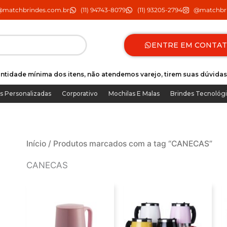
@matchbrindes.com.br
(11) 94743-8079
(11) 93205-2794
@matchbri
ENTRE EM CONTA
ntidade mínima dos itens, não atendemos varejo, tirem suas dúvidas
s Personalizadas
Corporativo
Mochilas E Malas
Brindes Tecnológ
Início
/ Produtos marcados com a tag “CANECAS”
CANECAS