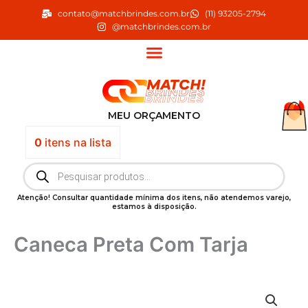
Ir
contato@matchbrindes.com.br
(11) 93205-2794
para
@matchbrindes.com.br
o
conteúdo
MEU ORÇAMENTO
0
itens
na lista
Pesquisar
produtos
Atenção! Consultar quantidade mínima dos itens, não atendemos varejo,
estamos à disposição.
Caneca Preta Com Tarja