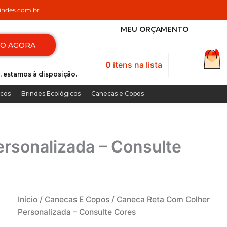
ndes.com.br
MEU ORÇAMENTO
TO AGORA
0
itens
na lista
, estamos à disposição.
icos
Brindes Ecológicos
Canecas e Copos
rsonalizada – Consulte
Início
/
Canecas E Copos
/ Caneca Reta Com Colher
Personalizada – Consulte Cores