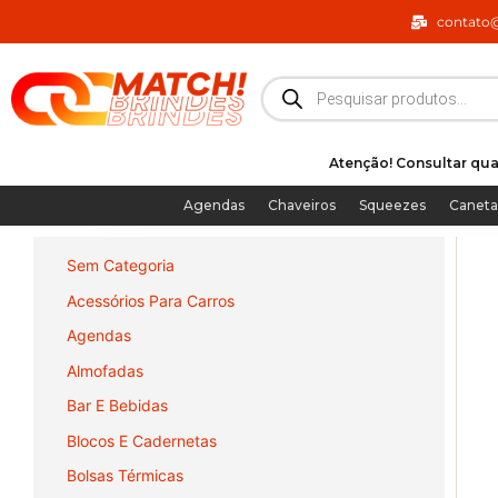
Ir
contato
para
o
Pesquisar
produtos
conteúdo
Atenção! Consultar qua
Agendas
Chaveiros
Squeezes
Caneta
Sem Categoria
Acessórios Para Carros
Agendas
Almofadas
Bar E Bebidas
Blocos E Cadernetas
Bolsas Térmicas