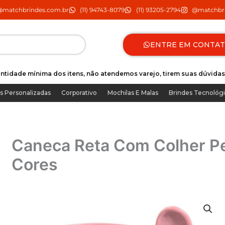
@matchbrindes.com.br
(11) 94743-8079
(11) 93205-2794
@matchbri
ENTRE EM CONTA
ntidade mínima dos itens, não atendemos varejo, tirem suas dúvidas
s Personalizadas
Corporativo
Mochilas E Malas
Brindes Tecnológ
Caneca Reta Com Colher Pe
Cores