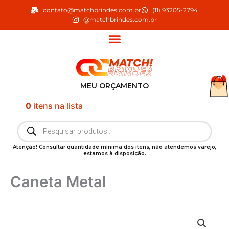
Ir
contato@matchbrindes.com.br
(11) 93205-2794
para
@matchbrindes.com.br
o
conteúdo
MEU ORÇAMENTO
0
itens
na lista
Pesquisar
produtos
Atenção! Consultar quantidade mínima dos itens, não atendemos varejo,
estamos à disposição.
Caneta Metal