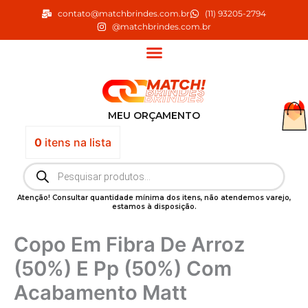
Ir
contato@matchbrindes.com.br
(11) 93205-2794
para
@matchbrindes.com.br
o
conteúdo
MEU ORÇAMENTO
0
itens
na lista
Pesquisar
produtos
Atenção! Consultar quantidade mínima dos itens, não atendemos varejo,
estamos à disposição.
Copo Em Fibra De Arroz
(50%) E Pp (50%) Com
Acabamento Matt