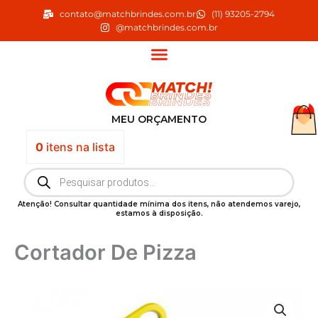
Ir
contato@matchbrindes.com.br
(11) 93205-2794
para
@matchbrindes.com.br
o
conteúdo
MEU ORÇAMENTO
0
itens
na lista
Pesquisar
produtos
Atenção! Consultar quantidade mínima dos itens, não atendemos varejo,
estamos à disposição.
Cortador De Pizza