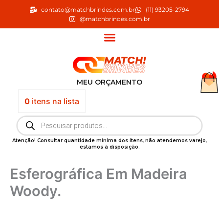
Ir
contato@matchbrindes.com.br
(11) 93205-2794
para
@matchbrindes.com.br
o
conteúdo
MEU ORÇAMENTO
0
itens
na lista
Pesquisar
produtos
Atenção! Consultar quantidade mínima dos itens, não atendemos varejo,
estamos à disposição.
Esferográfica Em Madeira
Woody.