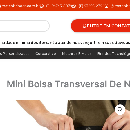
@matchbrindes.com.br
(11) 94743-8079
(11) 93205-2794
@matchbri
ENTRE EM CONTA
ntidade mínima dos itens, não atendemos varejo, tirem suas dúvidas
s Personalizadas
Corporativo
Mochilas E Malas
Brindes Tecnológ
Mini Bolsa Transversal De 