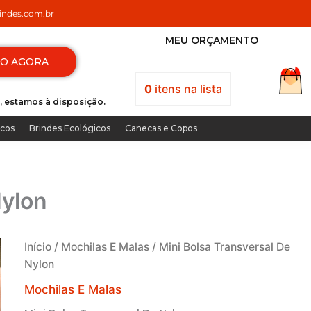
ndes.com.br
MEU ORÇAMENTO
TO AGORA
0
itens
na lista
, estamos à disposição.
icos
Brindes Ecológicos
Canecas e Copos
Nylon
Início
/
Mochilas E Malas
/ Mini Bolsa Transversal De
Nylon
Mochilas E Malas