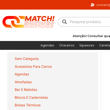
Ir
contato
para
o
Pesquisar
produtos
conteúdo
Atenção! Consultar qua
Agendas
Chaveiros
Squeezes
Caneta
Sem Categoria
Acessórios Para Carros
Agendas
Almofadas
Bar E Bebidas
Blocos E Cadernetas
Bolsas Térmicas