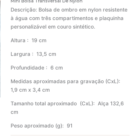
Mini Bolsa Transversal De Nylon
Descrição:
Bolsa de ombro em nylon resistente
à água com três compartimentos e plaquinha
personalizável em couro sintético.
Altura
: 19 cm
Largura
: 13,5 cm
Profundidade
: 6 cm
Medidas aproximadas para gravação
(CxL):
1,9 cm x 3,4 cm
Tamanho total aproximado
(CxL): Alça 132,6
cm
Peso aproximado
(g): 91