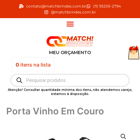
Ir
contato@matchbrindes.com.br
(11) 93205-2794
para
@matchbrindes.com.br
o
conteúdo
MEU ORÇAMENTO
0
itens
na lista
Pesquisar
produtos
Atenção! Consultar quantidade mínima dos itens, não atendemos varejo,
estamos à disposição.
Porta Vinho Em Couro