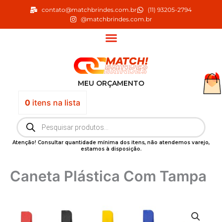
Ir
contato@matchbrindes.com.br
(11) 93205-2794
para
@matchbrindes.com.br
o
conteúdo
MEU ORÇAMENTO
0
itens
na lista
Pesquisar
produtos
Atenção! Consultar quantidade mínima dos itens, não atendemos varejo,
estamos à disposição.
Caneta Plástica Com Tampa